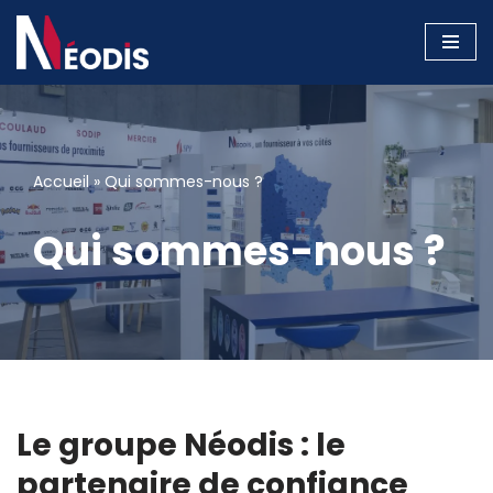
Aller
au
contenu
Accueil
»
Qui sommes-nous ?
Qui sommes-nous ?
Le groupe Néodis : le
partenaire de confiance