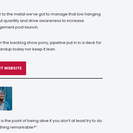
r to the metal we’ve got to manage that low hanging
 but quantity and drive awareness to increase
ement post launch.
 the backlog show pony, pipeline put in in a deck for
tandup today nor keep it lean.
IT WEBSITE
is the point of being alive if you don’t at least try to do
hing remarkable?”