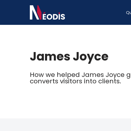
Q
Aller
au
contenu
James Joyce
How we helped James Joyce ge
converts visitors into clients.