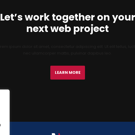
Let’s work together on you
next web project
rem ipsum dolor sit amet, consectetur adipiscing elit. Ut elit tellus, luc
nec ullamcorper mattis, pulvinar dapibus leo.
LEARN MORE
n