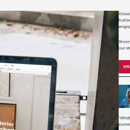
Close
fruit
engag
Groom
our s
VIS
“What 
somet